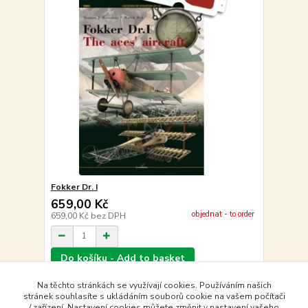
Fokker Dr. I
659,00 Kč
objednat - to order
659,00 Kč
bez DPH
Do košíku - Add to basket
Na těchto stránkách se využívají cookies. Používáním našich
stránek souhlasíte s ukládáním souborů cookie na vašem počítači
strana
z 1
/ zařízení. Nastavení cookies můžete změnit v nastavení vašeho