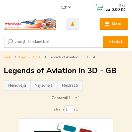
0
ks
CZK
za
0,00 Kč
Menu
Hledat
Úvod
Kagero - PL/GB
Legends of Aviation in 3D - GB
Legends of Aviation in 3D - GB
Nejnovější
Nejlevnější
Nejdražší
Zobrazuji 1-1 z 1
strana
z 1