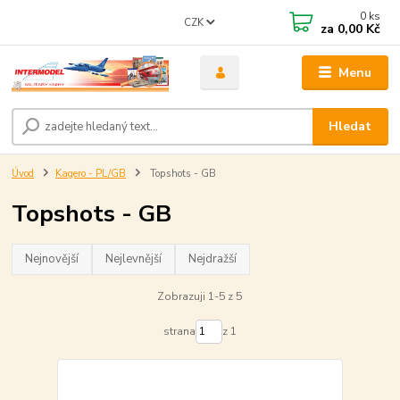
0
ks
CZK
za
0,00 Kč
Menu
Hledat
Úvod
Kagero - PL/GB
Topshots - GB
Topshots - GB
Nejnovější
Nejlevnější
Nejdražší
Zobrazuji 1-5 z 5
strana
z 1