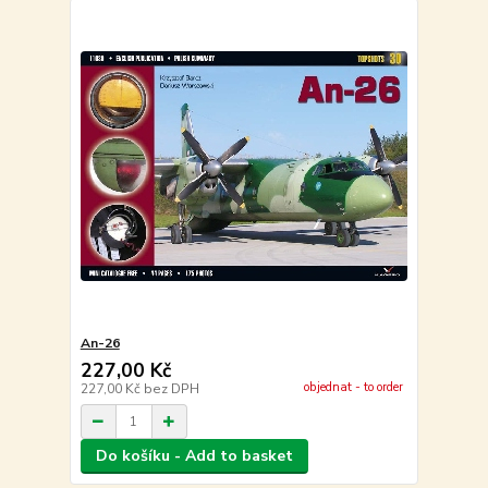
An-26
227,00 Kč
objednat - to order
227,00 Kč
bez DPH
Do košíku - Add to basket