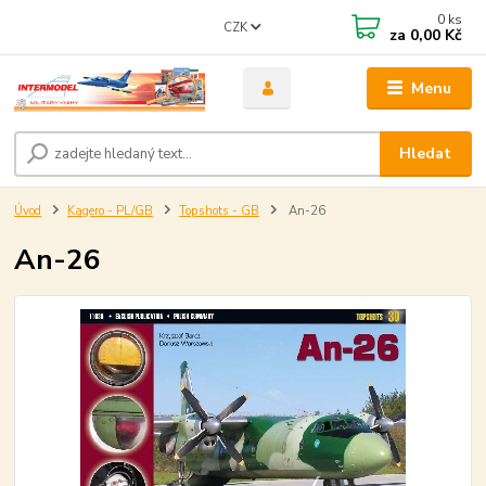
0
ks
CZK
za
0,00 Kč
Menu
Hledat
Úvod
Kagero - PL/GB
Topshots - GB
An-26
An-26