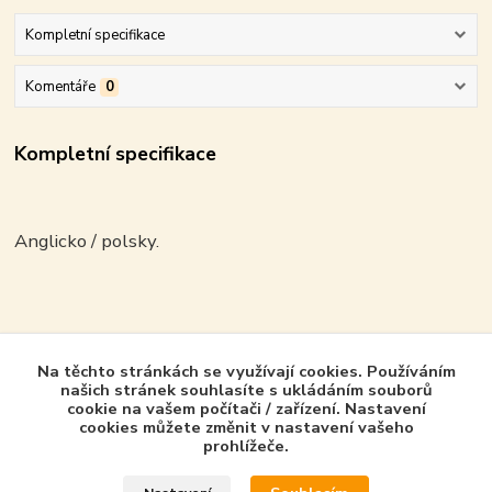
Kompletní specifikace
Komentáře
0
Kompletní specifikace
Anglicko / polsky.
Zboží zařazeno v kategoriích - Product in
Na těchto stránkách se využívají cookies. Používáním
category
našich stránek souhlasíte s ukládáním souborů
cookie na vašem počítači / zařízení. Nastavení
cookies můžete změnit v nastavení vašeho
Kagero - PL/GB
prohlížeče.
Topshots - GB