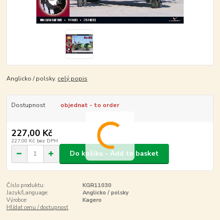
Anglicko / polsky.
celý popis
Dostupnost
objednat - to order
227,00 Kč
227,00 Kč
bez DPH
Do košíku - Add to basket
Číslo produktu:
KGR11030
Jazyk/Language:
Anglicko / polsky
Výrobce:
Kagero
Hlídat cenu / dostupnost