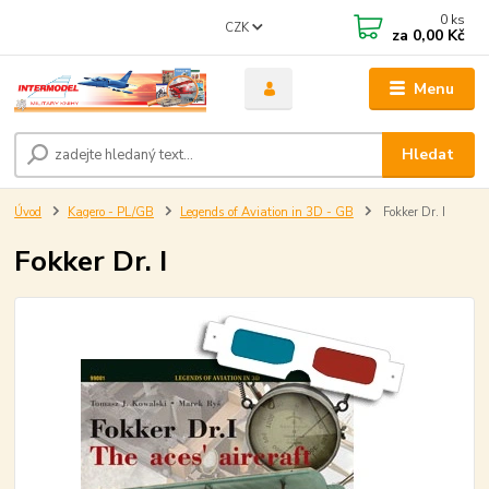
0
ks
CZK
za
0,00 Kč
Menu
Hledat
Úvod
Kagero - PL/GB
Legends of Aviation in 3D - GB
Fokker Dr. I
Fokker Dr. I