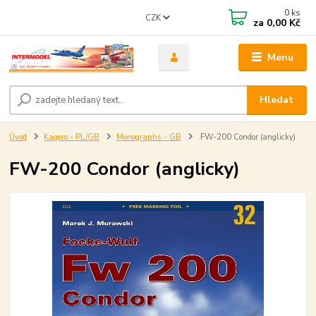
0
ks
CZK
za
0,00 Kč
Menu
Hledat
Úvod
Kagero - PL/GB
Monographs - GB
FW-200 Condor (anglicky)
FW-200 Condor (anglicky)