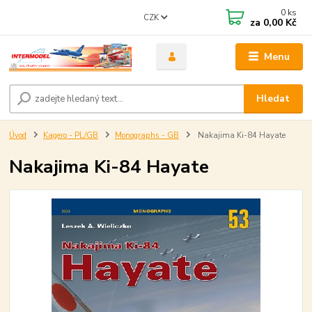
0
ks
CZK
za
0,00 Kč
Menu
Hledat
Úvod
Kagero - PL/GB
Monographs - GB
Nakajima Ki-84 Hayate
Nakajima Ki-84 Hayate