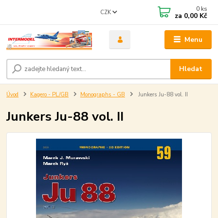
0
ks
CZK
za
0,00 Kč
Menu
Hledat
Úvod
Kagero - PL/GB
Monographs - GB
Junkers Ju-88 vol. II
Junkers Ju-88 vol. II