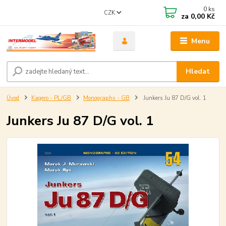
0
ks
CZK
za
0,00 Kč
Menu
Hledat
Úvod
Kagero - PL/GB
Monographs - GB
Junkers Ju 87 D/G vol. 1
Junkers Ju 87 D/G vol. 1