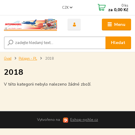
0
ks
CZK
za
0,00 Kč
Menu
Hledat
Úvod
Poligon - PL
2018
2018
V této kategorii nebylo nalezeno žádné zboží.
Vytvořeno na
Eshop-rychle.cz