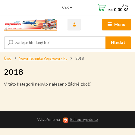
0
ks
CZK
za
0,00 Kč
Menu
Hledat
Úvod
Nowa Technika Wojskowa - PL
2018
2018
V této kategorii nebylo nalezeno žádné zboží.
Vytvořeno na
Eshop-rychle.cz