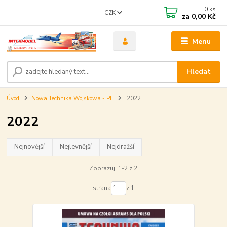
0
ks
CZK
za
0,00 Kč
Menu
Hledat
Úvod
Nowa Technika Wojskowa - PL
2022
2022
Nejnovější
Nejlevnější
Nejdražší
Zobrazuji 1-2 z 2
strana
z 1