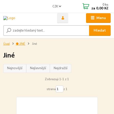
0
ks
CZK
za
0,00 Kč
Menu
Hledat
Úvod
⚫ JINÉ
Jiné
Jiné
Nejnovější
Nejlevnější
Nejdražší
Zobrazuji 1-1 z 1
strana
z 1