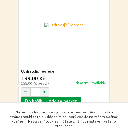
Uzdravující regrese
199,00 Kč
skladem - available
199,00 Kč
bez DPH
Do košíku - Add to basket
Na těchto stránkách se využívají cookies. Používáním našich
stránek souhlasíte s ukládáním souborů cookie na vašem počítači
strana
z 1
/ zařízení. Nastavení cookies můžete změnit v nastavení vašeho
prohlížeče.