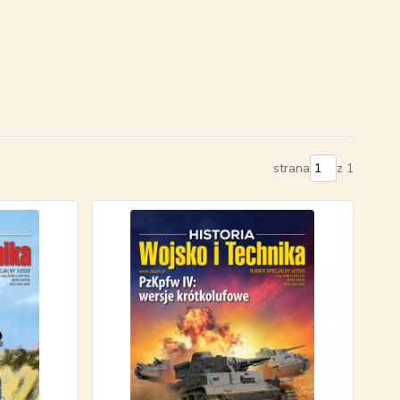
strana
z 1