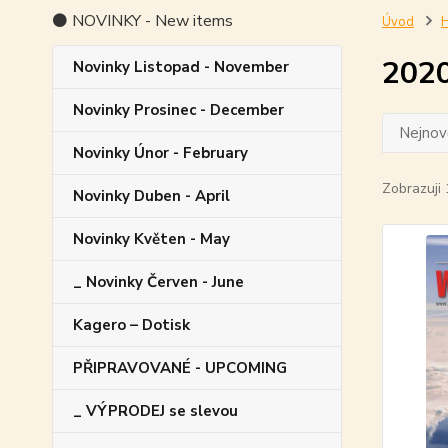
⚫ NOVINKY - New items
Úvod
H
202
Novinky Listopad - November
Novinky Prosinec - December
Nejnově
Novinky Únor - February
Zobrazuji 
Novinky Duben - April
Novinky Květen - May
_ Novinky Červen - June
Kagero – Dotisk
PŘIPRAVOVANÉ - UPCOMING
_ VÝPRODEJ se slevou