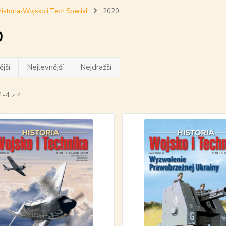
istoria-Wojsko i Tech.Special
2020
0
jší
Nejlevnější
Nejdražší
1-4 z 4