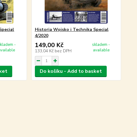
Special
Historia Wojsko i Technika Special
4/2020
149,00 Kč
kladem -
skladem -
available
available
133,04 Kč
bez DPH
ket
Do košíku - Add to basket