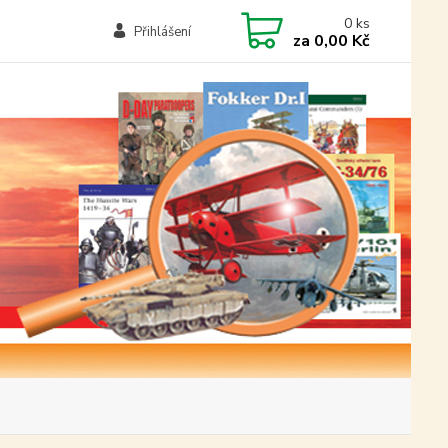
0
ks
Přihlášení
za
0,00 Kč