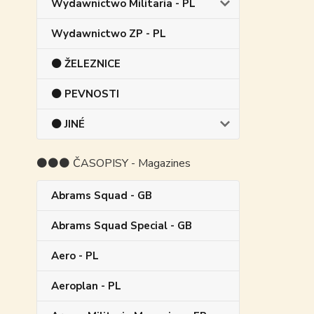
Wydawnictwo Militaria - PL
Wydawnictwo ZP - PL
⚫ ŽELEZNICE
⚫ PEVNOSTI
⚫ JINÉ
⚫⚫⚫ ČASOPISY - Magazines
Abrams Squad - GB
Abrams Squad Special - GB
Aero - PL
Aeroplan - PL