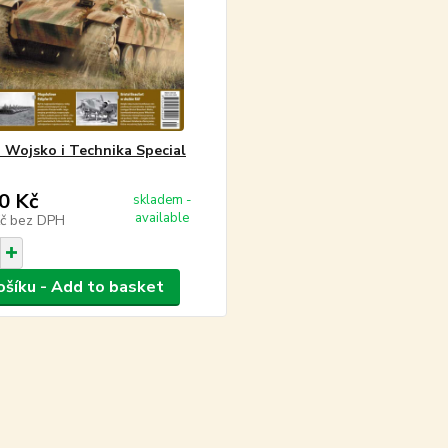
a Wojsko i Technika Special
0 Kč
skladem -
available
Kč
bez DPH
ošíku - Add to basket