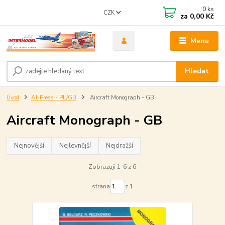
0
ks
CZK
za
0,00 Kč
Menu
Hledat
Úvod
AJ-Press - PL/GB
Aircraft Monograph - GB
Aircraft Monograph - GB
Nejnovější
Nejlevnější
Nejdražší
Zobrazuji 1-6 z 6
strana
z 1