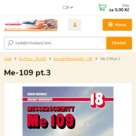
0
ks
CZK
za
0,00 Kč
Menu
Hledat
Úvod
AJ-Press - PL/GB
Aircraft Monograph - GB
Me-109 pt.3
Me-109 pt.3