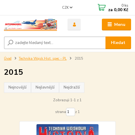
0
ks
CZK
za
0,00 Kč
Menu
Hledat
Úvod
Technika Wojsk.Hist. spec - PL
2015
2015
Nejnovější
Nejlevnější
Nejdražší
Zobrazuji 1-1 z 1
strana
z 1