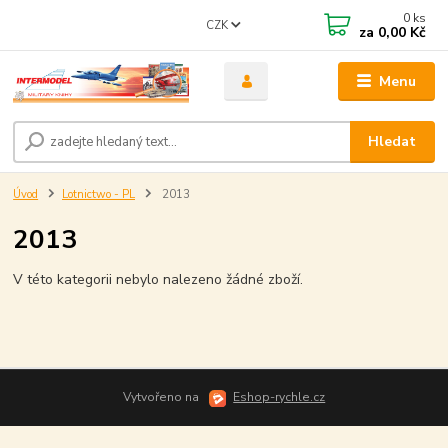
0
ks
CZK
za
0,00 Kč
Menu
Hledat
Úvod
Lotnictwo - PL
2013
2013
V této kategorii nebylo nalezeno žádné zboží.
Vytvořeno na
Eshop-rychle.cz