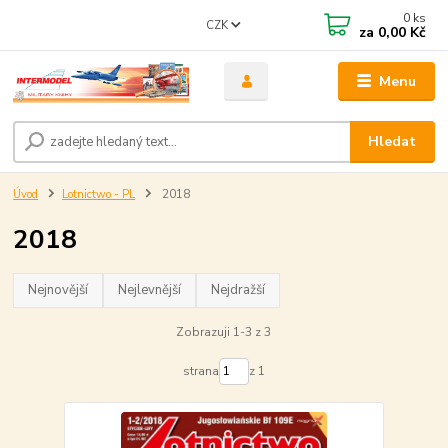
0
ks
CZK
za
0,00 Kč
Menu
Hledat
Úvod
Lotnictwo - PL
2018
2018
Nejnovější
Nejlevnější
Nejdražší
Zobrazuji 1-3 z 3
strana
z 1