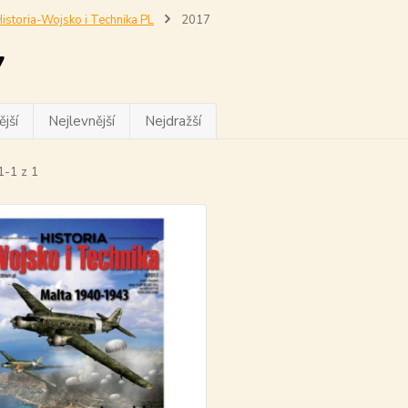
istoria-Wojsko i Technika PL
2017
7
jší
Nejlevnější
Nejdražší
1-1 z 1