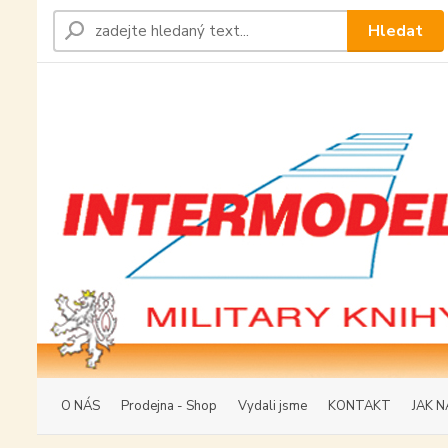
Hledat
O NÁS
Prodejna - Shop
Vydali jsme
KONTAKT
JAK N