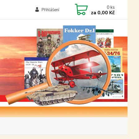
0
ks
Přihlášení
za
0,00 Kč