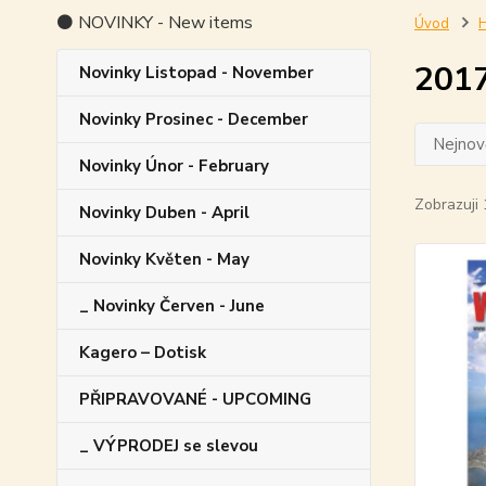
⚫ NOVINKY - New items
Úvod
H
201
Novinky Listopad - November
Novinky Prosinec - December
Nejnově
Novinky Únor - February
Zobrazuji 
Novinky Duben - April
Novinky Květen - May
_ Novinky Červen - June
Kagero – Dotisk
PŘIPRAVOVANÉ - UPCOMING
_ VÝPRODEJ se slevou