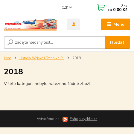
0
ks
CZK
za
0,00 Kč
Menu
Hledat
Úvod
Historia-Wojsko i Technika PL
2018
2018
V této kategorii nebylo nalezeno žádné zboží.
Vytvořeno na
Eshop-rychle.cz