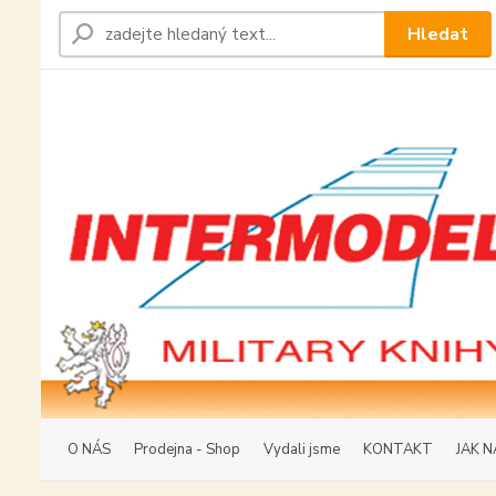
Hledat
O NÁS
Prodejna - Shop
Vydali jsme
KONTAKT
JAK N