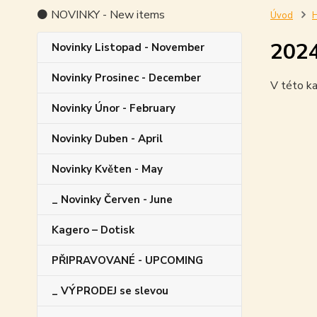
⚫ NOVINKY - New items
Úvod
H
202
Novinky Listopad - November
Novinky Prosinec - December
V této ka
Novinky Únor - February
Novinky Duben - April
Novinky Květen - May
_ Novinky Červen - June
Kagero – Dotisk
PŘIPRAVOVANÉ - UPCOMING
_ VÝPRODEJ se slevou