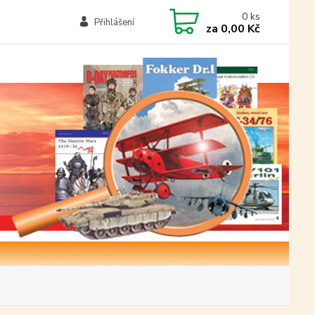
0
ks
Přihlášení
za
0,00 Kč