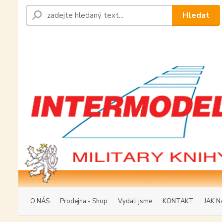
Hledat
O NÁS
Prodejna - Shop
Vydali jsme
KONTAKT
JAK N