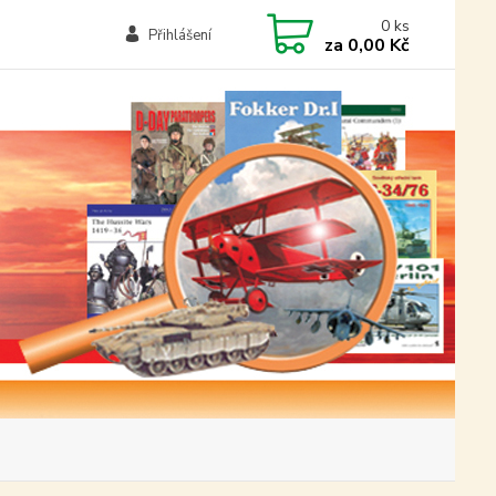
0
ks
Přihlášení
za
0,00 Kč