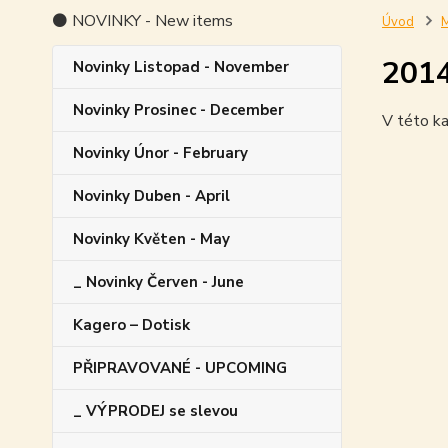
⚫ NOVINKY - New items
Úvod
M
201
Novinky Listopad - November
Novinky Prosinec - December
V této ka
Novinky Únor - February
Novinky Duben - April
Novinky Květen - May
_ Novinky Červen - June
Kagero – Dotisk
PŘIPRAVOVANÉ - UPCOMING
_ VÝPRODEJ se slevou