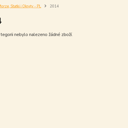
orze, Statki i Okręty - PL
2014
4
tegorii nebylo nalezeno žádné zboží.