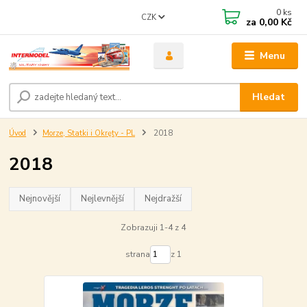
0
ks
CZK
za
0,00 Kč
Menu
Hledat
Úvod
Morze, Statki i Okręty - PL
2018
2018
Nejnovější
Nejlevnější
Nejdražší
Zobrazuji 1-4 z 4
strana
z 1