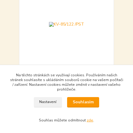
KV-85/122 /PST
Na těchto stránkách se využívají cookies. Používáním našich
365,00 Kč
stránek souhlasíte s ukládáním souborů cookie na vašem počítači
objednat - to order
/ zařízení. Nastavení cookies můžete změnit v nastavení vašeho
365,00 Kč
bez DPH
prohlížeče.
Souhlasím
Nastavení
Do košíku - Add to basket
Souhlas můžete odmítnout
zde
.