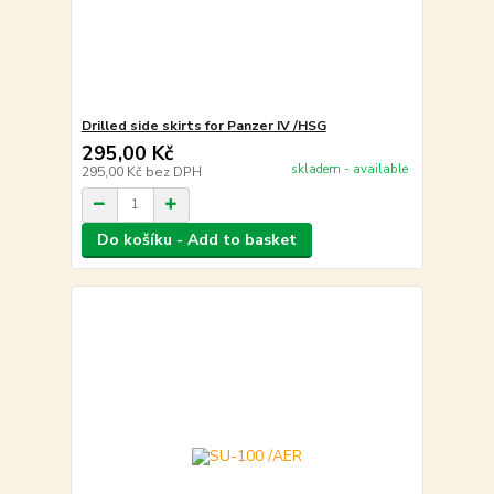
Drilled side skirts for Panzer IV /HSG
295,00 Kč
skladem - available
295,00 Kč
bez DPH
Do košíku - Add to basket