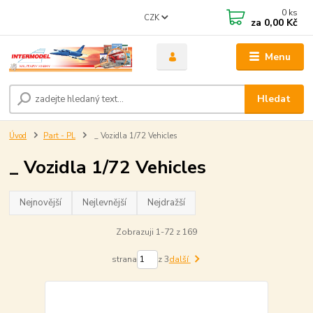
0
ks
CZK
za
0,00 Kč
Menu
Hledat
Úvod
Part - PL
_ Vozidla 1/72 Vehicles
_ Vozidla 1/72 Vehicles
Nejnovější
Nejlevnější
Nejdražší
Zobrazuji 1-72 z 169
strana
z 3
další