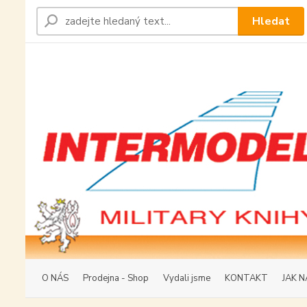
Hledat
O NÁS
Prodejna - Shop
Vydali jsme
KONTAKT
JAK N