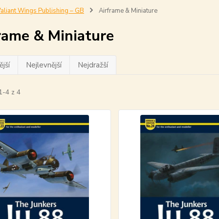
aliant Wings Publishing – GB
Airframe & Miniature
rame & Miniature
jší
Nejlevnější
Nejdražší
1-4 z 4