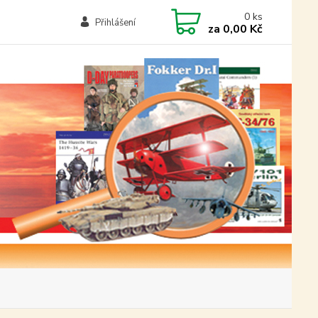
0
ks
Přihlášení
za
0,00 Kč