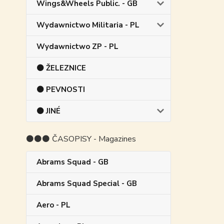
Wings&Wheels Public. - GB
Wydawnictwo Militaria - PL
Wydawnictwo ZP - PL
⚫ ŽELEZNICE
⚫ PEVNOSTI
⚫ JINÉ
⚫⚫⚫ ČASOPISY - Magazines
Abrams Squad - GB
Abrams Squad Special - GB
Aero - PL