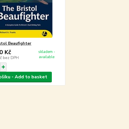
stol Beaufighter
0 Kč
skladem -
available
Kč
bez DPH
ošíku - Add to basket