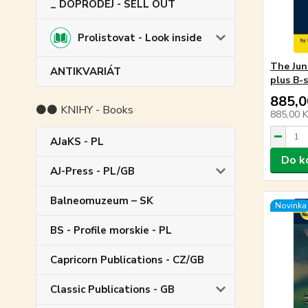
_ DOPRODEJ - SELL OUT
Prolistovat - Look inside
The Junk
ANTIKVARIÁT
plus B-s
885,0
⚫⚫ KNIHY - Books
885,00 
AJaKS - PL
Do k
AJ-Press - PL/GB
Balneomuzeum – SK
Novinka
BS - Profile morskie - PL
Capricorn Publications - CZ/GB
Classic Publications - GB