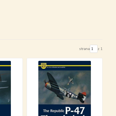
strana
z 1