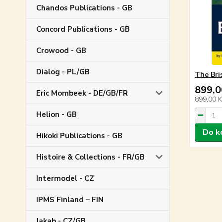
Chandos Publications - GB
Concord Publications - GB
Crowood - GB
Dialog - PL/GB
The Bri
899,0
Eric Mombeek - DE/GB/FR
899,00 
Helion - GB
Do k
Hikoki Publications - GB
Histoire & Collections - FR/GB
Intermodel - CZ
IPMS Finland – FIN
Jakab - CZ/GB