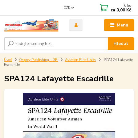
0
ks
CZK
za
0,00 Kč
Menu
Hledat
Úvod
Osprey Publishing - GB
Aviation Elite Units
SPA124 Lafayette
Escadrille
SPA124 Lafayette Escadrille