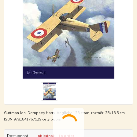
Guttman Jon, Dempsey Harry. Anglicky, 128 stran, rozměr: 25x18,5 cm.
ISBN 9781841767529
celý popis
Dostupnost
objednat - to order