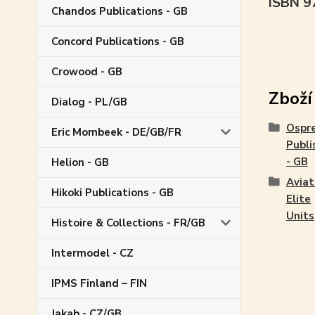
ISBN 
Chandos Publications - GB
Concord Publications - GB
Crowood - GB
Zboží
Dialog - PL/GB
Ospr
Eric Mombeek - DE/GB/FR
Publi
- GB
Helion - GB
Aviat
Hikoki Publications - GB
Elite
Units
Histoire & Collections - FR/GB
Intermodel - CZ
IPMS Finland – FIN
Jakab - CZ/GB