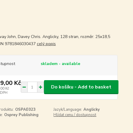
ay John, Davey Chris. Anglicky, 128 stran, rozměr: 25x18,5
SBN 9781846030437
celý popis
tupnost
skladem - available
9,00 Kč
Do košíku - Add to basket
,00 Kč
 DPH
roduktu:
OSPAE023
Jazyk/Language:
Anglicky
e:
Osprey Publishing
Hlídat cenu / dostupnost