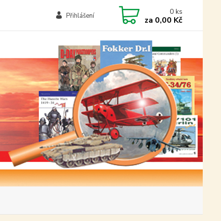
0
ks
Přihlášení
za
0,00 Kč