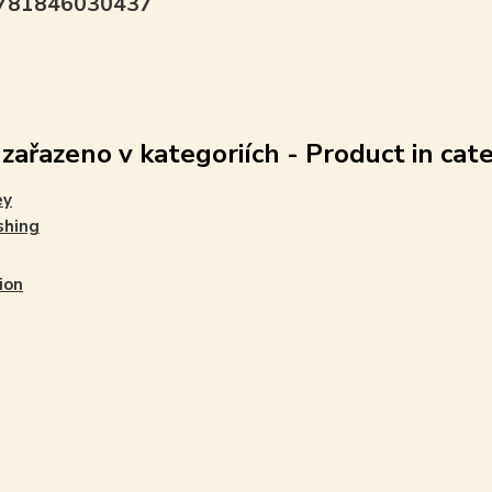
9781846030437
 zařazeno v kategoriích - Product in cat
ey
shing
ion