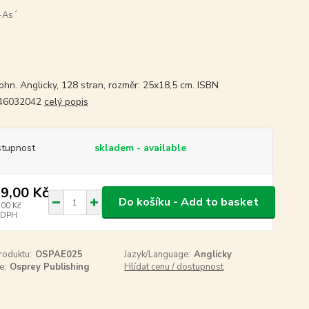
-As´
ohn. Anglicky, 128 stran, rozměr: 25x18,5 cm. ISBN
46032042
celý popis
tupnost
skladem - available
9,00 Kč
Do košíku - Add to basket
,00 Kč
 DPH
roduktu:
OSPAE025
Jazyk/Language:
Anglicky
e:
Osprey Publishing
Hlídat cenu / dostupnost