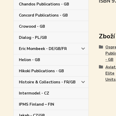
ISBN 
Chandos Publications - GB
Concord Publications - GB
Crowood - GB
Zboží
Dialog - PL/GB
Ospr
Eric Mombeek - DE/GB/FR
Publi
- GB
Helion - GB
Aviat
Hikoki Publications - GB
Elite
Units
Histoire & Collections - FR/GB
Intermodel - CZ
IPMS Finland – FIN
Jakab - CZ/GB