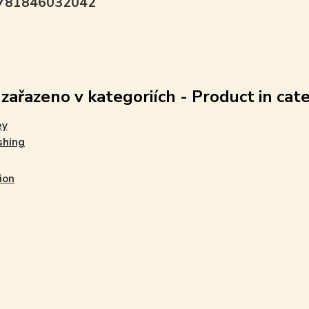
9781846032042
 zařazeno v kategoriích - Product in cat
ey
shing
ion