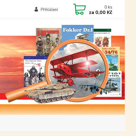
0
ks
Přihlášení
za
0,00 Kč