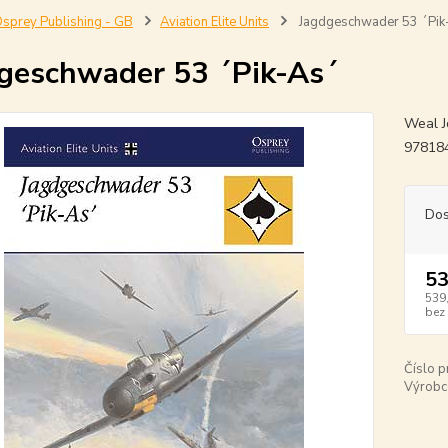
sprey Publishing - GB
Aviation Elite Units
Jagdgeschwader 53 ´Pik
geschwader 53 ´Pik-As´
Weal J
97818
Dos
53
539
bez
Číslo p
Výrobc