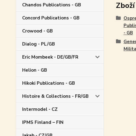
Zboží
Chandos Publications - GB
Concord Publications - GB
Ospr
Publi
Crowood - GB
- GB
Gene
Dialog - PL/GB
Milit
Eric Mombeek - DE/GB/FR
Helion - GB
Hikoki Publications - GB
Histoire & Collections - FR/GB
Intermodel - CZ
IPMS Finland – FIN
Jakab - CZ/GB