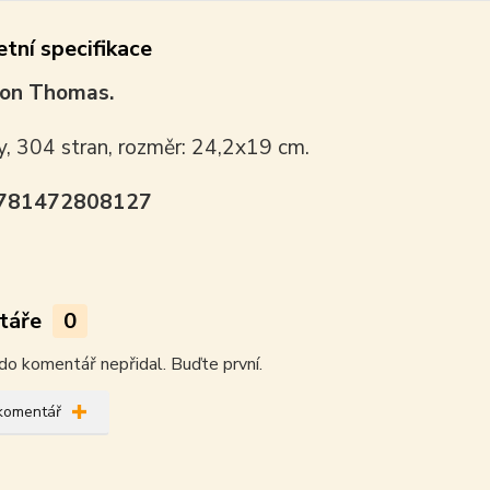
tní specifikace
on Thomas.
y, 304 stran, rozměr: 24,2x19 cm.
9781472808127
táře
0
do komentář nepřidal. Buďte první.
 komentář