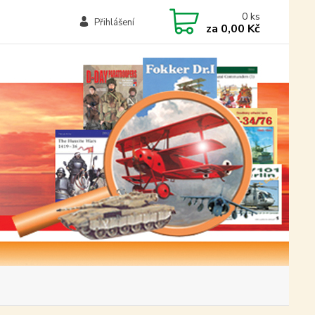
0
ks
Přihlášení
za
0,00 Kč