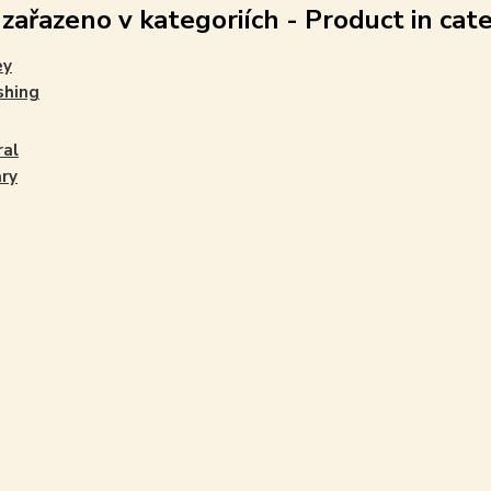
 zařazeno v kategoriích - Product in cat
ey
shing
ral
ary