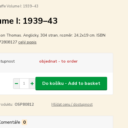
affe Volume I: 1939–43
ume I: 1939–43
on Thomas. Anglicky, 304 stran, rozměr: 24,2x19 cm. ISBN
72808127
celý popis
tupnost
objednat - to order
Do košíku - Add to basket
roduktu:
OSP80812
Hlídat cenu / dostupnost
Komentáře
0