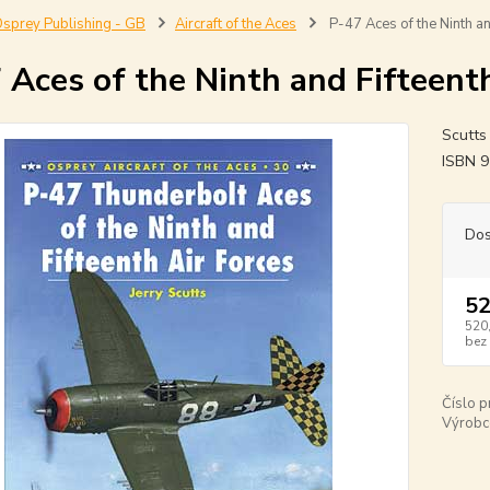
sprey Publishing - GB
Aircraft of the Aces
P-47 Aces of the Ninth an
 Aces of the Ninth and Fifteenth
Scutts 
ISBN 
Dos
52
520
bez
Číslo p
Výrobc