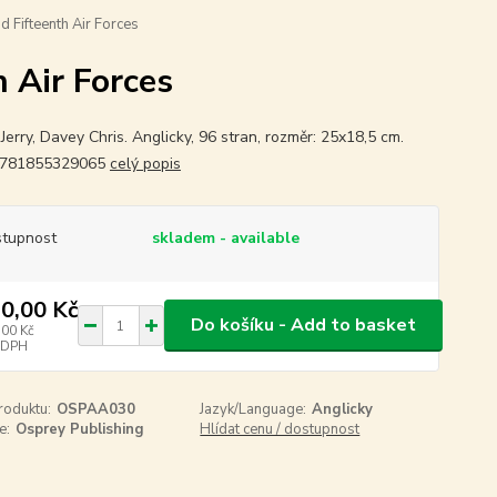
d Fifteenth Air Forces
 Air Forces
Jerry, Davey Chris. Anglicky, 96 stran, rozměr: 25x18,5 cm.
9781855329065
celý popis
tupnost
skladem - available
0,00 Kč
Do košíku - Add to basket
,00 Kč
 DPH
roduktu:
OSPAA030
Jazyk/Language:
Anglicky
e:
Osprey Publishing
Hlídat cenu / dostupnost