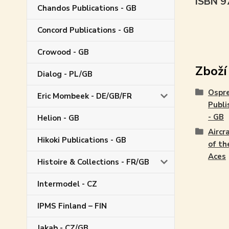
ISBN 
Chandos Publications - GB
Concord Publications - GB
Crowood - GB
Zboží
Dialog - PL/GB
Ospr
Eric Mombeek - DE/GB/FR
Publi
- GB
Helion - GB
Aircr
Hikoki Publications - GB
of th
Aces
Histoire & Collections - FR/GB
Intermodel - CZ
IPMS Finland – FIN
Jakab - CZ/GB