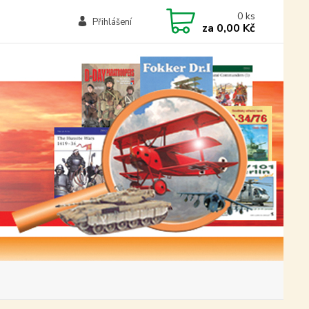
0
ks
Přihlášení
za
0,00 Kč