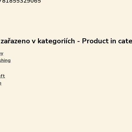
9781855329065
 zařazeno v kategoriích - Product in cat
ey
shing
aft
e