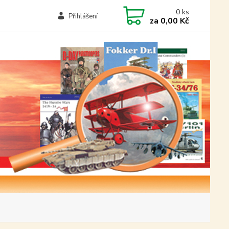
0
ks
Přihlášení
za
0,00 Kč