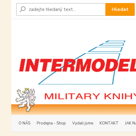
Hledat
O NÁS
Prodejna - Shop
Vydali jsme
KONTAKT
JAK N