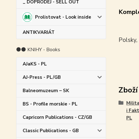
_ DOPRODEJ - SELL OUT
Komple
Prolistovat - Look inside
ANTIKVARIÁT
Polsky,
⚫⚫ KNIHY - Books
AJaKS - PL
AJ-Press - PL/GB
Zboží
Balneomuzeum – SK
Milit
BS - Profile morskie - PL
i Fakt
Capricorn Publications - CZ/GB
PL
Classic Publications - GB