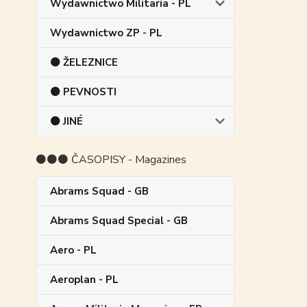
Wydawnictwo Militaria - PL
Wydawnictwo ZP - PL
⚫ ŽELEZNICE
⚫ PEVNOSTI
⚫ JINÉ
⚫⚫⚫ ČASOPISY - Magazines
Abrams Squad - GB
Abrams Squad Special - GB
Aero - PL
Aeroplan - PL