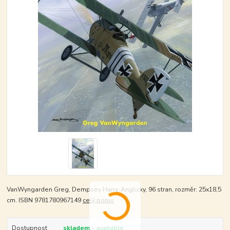
VanWyngarden Greg, Dempsey Harry. Anglicky, 96 stran, rozměr: 25x18,5
cm. ISBN 9781780967149
celý popis
Dostupnost
skladem - available