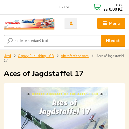
0
ks
CZK
za
0,00 Kč
Menu
Hledat
Úvod
Osprey Publishing - GB
Aircraft of the Aces
Aces of Jagdstaffel
17
Aces of Jagdstaffel 17