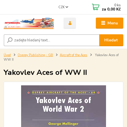
0
ks
CZK
za
0,00 Kč
Menu
Hledat
Úvod
Osprey Publishing - GB
Aircraft of the Aces
Yakovlev Aces of
WW II
Yakovlev Aces of WW II