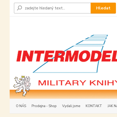
Hledat
O NÁS
Prodejna - Shop
Vydali jsme
KONTAKT
JAK N