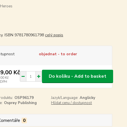
 Heroes
ky. ISBN 9781780961798
celý popis
tupnost
objednat - to order
9,00 Kč
Do košíku - Add to basket
,00 Kč
 DPH
roduktu:
OSP96179
Jazyk/Language:
Anglicky
e:
Osprey Publishing
Hlídat cenu / dostupnost
Komentáře
0