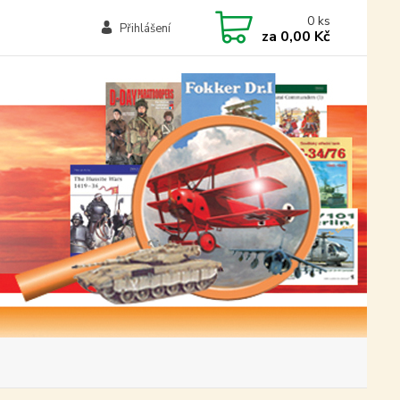
0
ks
Přihlášení
za
0,00 Kč