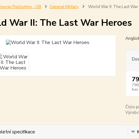
sprey Publishing - GB
General Military
World War II: The Last War
d War II: The Last War Heroes
Anglic
Dos
79
799
bez
Číslo p
Výrobc
etní specifikace