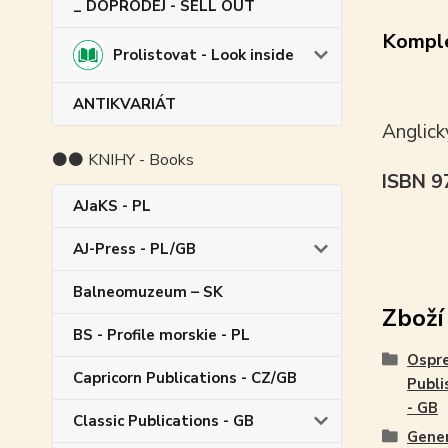
_ DOPRODEJ - SELL OUT
Komple
Prolistovat - Look inside
ANTIKVARIÁT
Anglick
⚫⚫ KNIHY - Books
ISBN 
AJaKS - PL
AJ-Press - PL/GB
Balneomuzeum – SK
Zboží
BS - Profile morskie - PL
Ospr
Capricorn Publications - CZ/GB
Publi
- GB
Classic Publications - GB
Gene