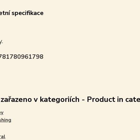
tní specifikace
y.
9781780961798
 zařazeno v kategoriích - Product in cat
ey
shing
ral