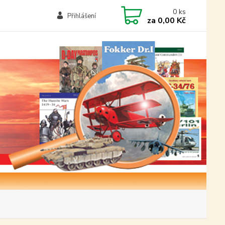
0
ks
Přihlášení
za
0,00 Kč