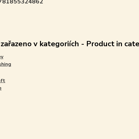
9781855324862
 zařazeno v kategoriích - Product in cat
ey
shing
aft
e