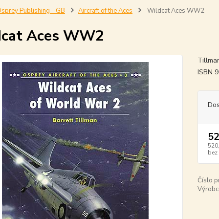
sprey Publishing - GB
Aircraft of the Aces
Wildcat Aces WW2
dcat Aces WW2
Tillman
ISBN 
Dos
52
520
bez
Číslo p
Výrobc