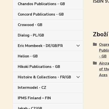
ISBN 
Chandos Publications - GB
Concord Publications - GB
Crowood - GB
Zboží
Dialog - PL/GB
Ospr
Eric Mombeek - DE/GB/FR
Publi
Helion - GB
- GB
Aircr
Hikoki Publications - GB
of th
Aces
Histoire & Collections - FR/GB
Intermodel - CZ
IPMS Finland – FIN
Jakab - CZ/GB