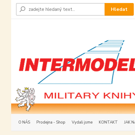
Hledat
O NÁS
Prodejna - Shop
Vydali jsme
KONTAKT
JAK N