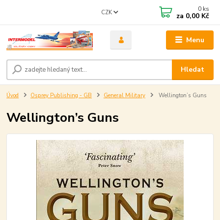
0
ks
CZK
za
0,00 Kč
Menu
Hledat
Úvod
Osprey Publishing - GB
General Military
Wellington’s Guns
Wellington’s Guns