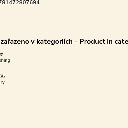
9781472807694
 zařazeno v kategoriích - Product in cat
ey
shing
ral
ary