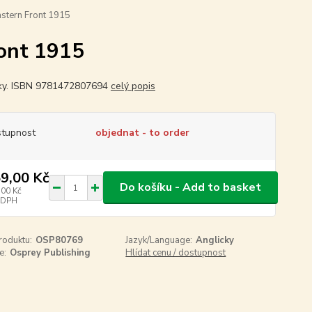
stern Front 1915
ont 1915
ky. ISBN 9781472807694
celý popis
tupnost
objednat - to order
9,00 Kč
Do košíku - Add to basket
,00 Kč
 DPH
roduktu:
OSP80769
Jazyk/Language:
Anglicky
e:
Osprey Publishing
Hlídat cenu / dostupnost