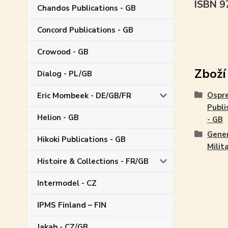
ISBN 
Chandos Publications - GB
Concord Publications - GB
Crowood - GB
Zboží
Dialog - PL/GB
Ospr
Eric Mombeek - DE/GB/FR
Publi
Helion - GB
- GB
Gene
Hikoki Publications - GB
Milit
Histoire & Collections - FR/GB
Intermodel - CZ
IPMS Finland – FIN
Jakab - CZ/GB