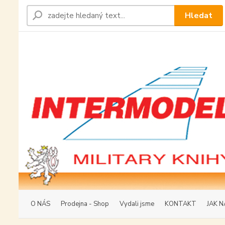
Hledat
O NÁS
Prodejna - Shop
Vydali jsme
KONTAKT
JAK N