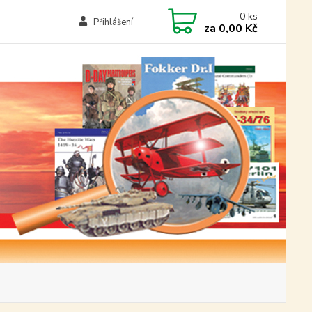
0
ks
Přihlášení
za
0,00 Kč