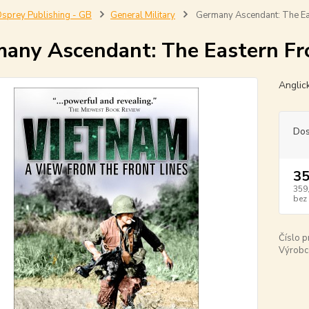
sprey Publishing - GB
General Military
Germany Ascendant: The Ea
any Ascendant: The Eastern Fr
Anglic
Dos
35
359
bez
Číslo p
Výrobc