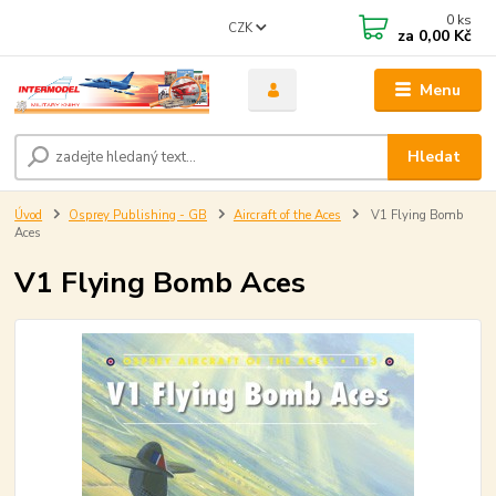
0
ks
CZK
za
0,00 Kč
Menu
Hledat
Úvod
Osprey Publishing - GB
Aircraft of the Aces
V1 Flying Bomb
Aces
V1 Flying Bomb Aces