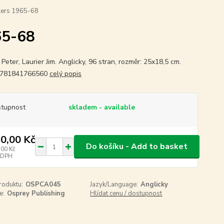
llers 1965-68
65-68
Peter, Laurier Jim. Anglicky, 96 stran, rozměr: 25x18,5 cm.
9781841766560
celý popis
tupnost
skladem - available
0,00 Kč
Do košíku - Add to basket
,00 Kč
 DPH
roduktu:
OSPCA045
Jazyk/Language:
Anglicky
e:
Osprey Publishing
Hlídat cenu / dostupnost