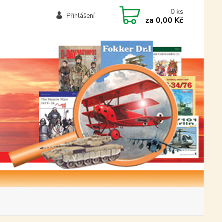
0
ks
Přihlášení
za
0,00 Kč