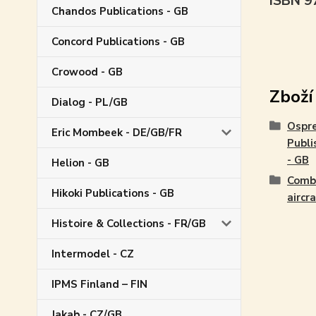
ISBN 
Chandos Publications - GB
Concord Publications - GB
Crowood - GB
Zboží
Dialog - PL/GB
Ospr
Eric Mombeek - DE/GB/FR
Publi
- GB
Helion - GB
Comb
Hikoki Publications - GB
aircr
Histoire & Collections - FR/GB
Intermodel - CZ
IPMS Finland – FIN
Jakab - CZ/GB