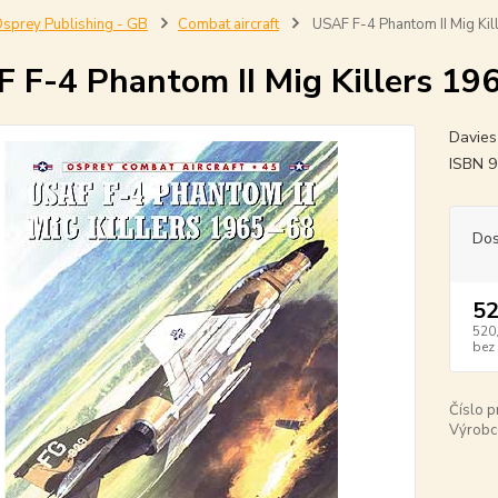
sprey Publishing - GB
Combat aircraft
USAF F-4 Phantom II Mig Ki
 F-4 Phantom II Mig Killers 19
Davies 
ISBN 
Dos
52
520
bez
Číslo p
Výrobc