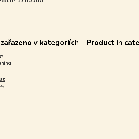
9781841766560
 zařazeno v kategoriích - Product in cat
ey
shing
at
aft