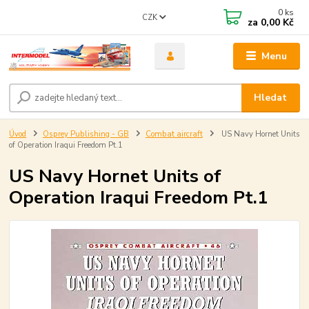
0
ks
CZK
za
0,00 Kč
Menu
Hledat
Úvod
Osprey Publishing - GB
Combat aircraft
US Navy Hornet Units
of Operation Iraqui Freedom Pt.1
US Navy Hornet Units of
Operation Iraqui Freedom Pt.1