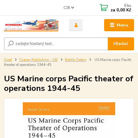
0
ks
CZK
za
0,00 Kč
Menu
Hledat
Úvod
Osprey Publishing - GB
Battle Orders
US Marine corps Pacific
theater of operations 1944-45
US Marine corps Pacific theater of
operations 1944-45