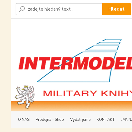
Hledat
O NÁS
Prodejna - Shop
Vydali jsme
KONTAKT
JAK N