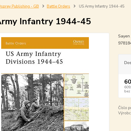
sprey Publishing - GB
Battle Orders
US Army Infantry 1944-45
rmy Infantry 1944-45
Sayen 
97818
Dos
60
609
bez
Číslo p
Výrobc