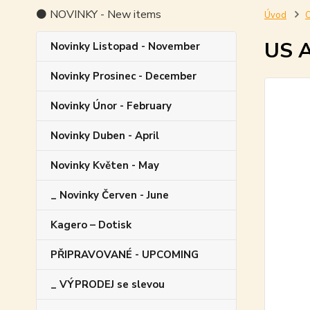
⚫ NOVINKY - New items
Úvod
O
US A
Novinky Listopad - November
Novinky Prosinec - December
Novinky Únor - February
Novinky Duben - April
Novinky Květen - May
_ Novinky Červen - June
Kagero – Dotisk
PŘIPRAVOVANÉ - UPCOMING
_ VÝPRODEJ se slevou