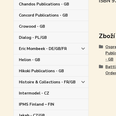
ISBN 
Chandos Publications - GB
Concord Publications - GB
Crowood - GB
Zboží
Dialog - PL/GB
Ospr
Eric Mombeek - DE/GB/FR
Publi
- GB
Helion - GB
Battl
Hikoki Publications - GB
Orde
Histoire & Collections - FR/GB
Intermodel - CZ
IPMS Finland – FIN
Jakab - CZ/GB