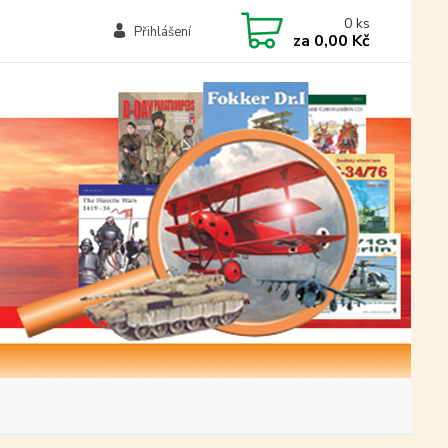
0
ks
Přihlášení
za
0,00 Kč