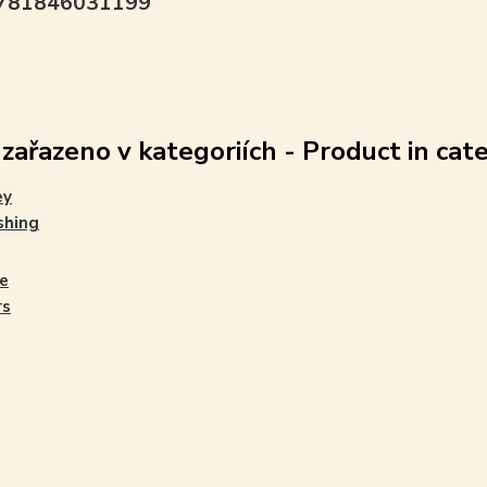
9781846031199
 zařazeno v kategoriích - Product in cat
ey
shing
e
rs