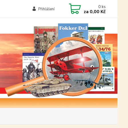
0
ks
Přihlášení
za
0,00 Kč