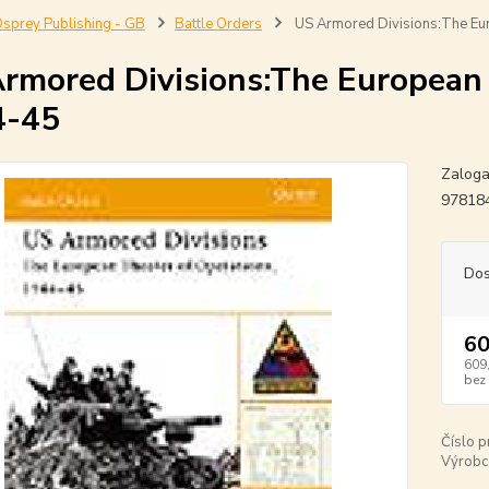
sprey Publishing - GB
Battle Orders
US Armored Divisions:The Eu
rmored Divisions:The European 
4-45
Zaloga
97818
Dos
60
609
bez
Číslo p
Výrobc