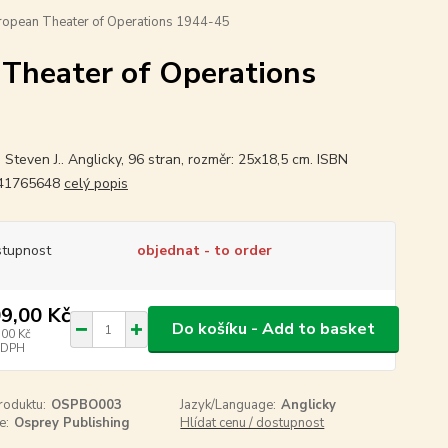
ropean Theater of Operations 1944-45
Theater of Operations
 Steven J.. Anglicky, 96 stran, rozměr: 25x18,5 cm. ISBN
41765648
celý popis
tupnost
objednat - to order
9,00 Kč
Do košíku - Add to basket
,00 Kč
 DPH
roduktu:
OSPBO003
Jazyk/Language:
Anglicky
e:
Osprey Publishing
Hlídat cenu / dostupnost