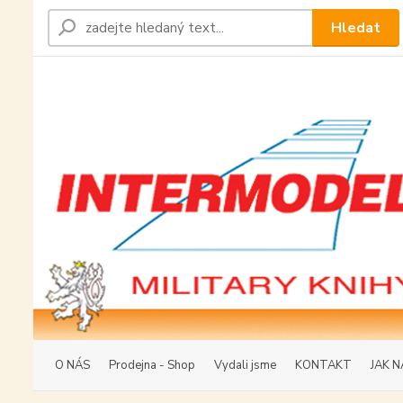
Hledat
O NÁS
Prodejna - Shop
Vydali jsme
KONTAKT
JAK N