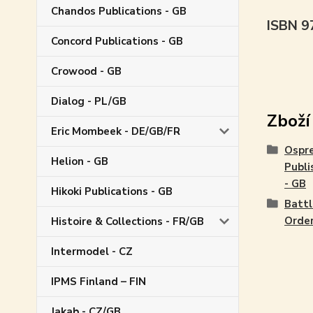
Chandos Publications - GB
ISBN 
Concord Publications - GB
Crowood - GB
Dialog - PL/GB
Zboží
Eric Mombeek - DE/GB/FR
Ospr
Helion - GB
Publi
- GB
Hikoki Publications - GB
Battl
Orde
Histoire & Collections - FR/GB
Intermodel - CZ
IPMS Finland – FIN
Jakab - CZ/GB