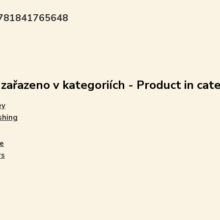
9781841765648
 zařazeno v kategoriích - Product in cat
ey
shing
e
rs