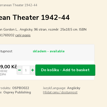
terranean Theater 1942-44
nean Theater 1942-44
n Gordon L.. Anglicky, 96 stran, rozměr: 25x18,5 cm. ISBN
41769202
celý popis
tupnost
skladem - available
9,00 Kč
Do košíku - Add to basket
,00 Kč
 DPH
roduktu:
OSPBO022
Jazyk/Language:
Anglicky
e:
Osprey Publishing
Hlídat cenu / dostupnost