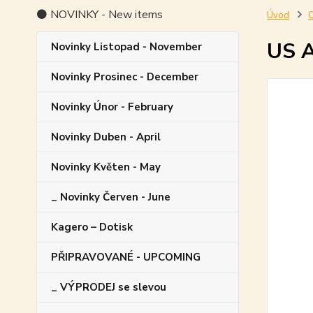
⚫ NOVINKY - New items
Úvod
O
US A
Novinky Listopad - November
Novinky Prosinec - December
Novinky Únor - February
Novinky Duben - April
Novinky Květen - May
_ Novinky Červen - June
Kagero – Dotisk
PŘIPRAVOVANÉ - UPCOMING
_ VÝPRODEJ se slevou