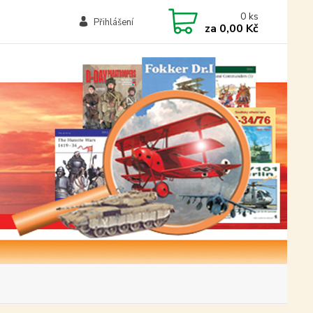
0
ks
Přihlášení
za
0,00 Kč