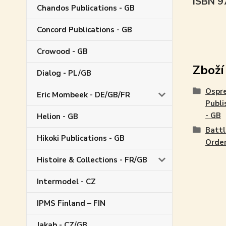
ISBN 
Chandos Publications - GB
Concord Publications - GB
Crowood - GB
Zboží
Dialog - PL/GB
Ospr
Eric Mombeek - DE/GB/FR
Publi
- GB
Helion - GB
Battl
Hikoki Publications - GB
Orde
Histoire & Collections - FR/GB
Intermodel - CZ
IPMS Finland – FIN
Jakab - CZ/GB