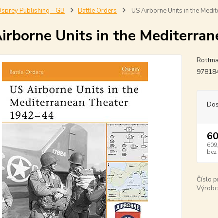
sprey Publishing - GB
Battle Orders
US Airborne Units in the Medi
irborne Units in the Mediterra
Rottma
97818
Dos
60
609
bez
Číslo p
Výrobc