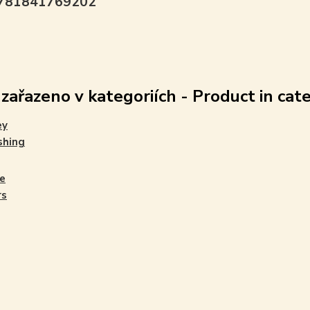
9781841769202
 zařazeno v kategoriích - Product in cat
ey
shing
e
rs