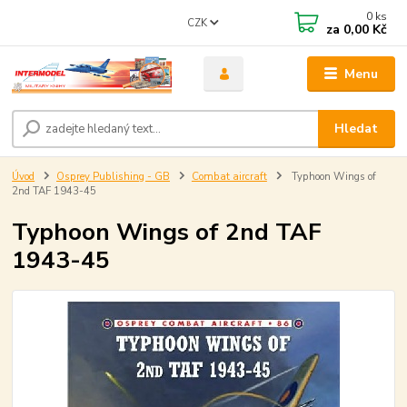
0
ks
CZK
za
0,00 Kč
Menu
Hledat
Úvod
Osprey Publishing - GB
Combat aircraft
Typhoon Wings of
2nd TAF 1943-45
Typhoon Wings of 2nd TAF
1943-45