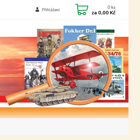
0
ks
Přihlášení
za
0,00 Kč