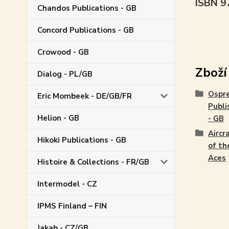
ISBN 
Chandos Publications - GB
Concord Publications - GB
Crowood - GB
Zboží
Dialog - PL/GB
Ospr
Eric Mombeek - DE/GB/FR
Publi
Helion - GB
- GB
Aircr
Hikoki Publications - GB
of th
Aces
Histoire & Collections - FR/GB
Intermodel - CZ
IPMS Finland – FIN
Jakab - CZ/GB