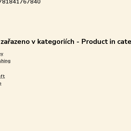
9781841767840
 zařazeno v kategoriích - Product in cat
ey
shing
aft
e