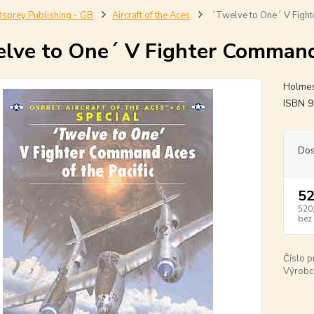
sprey Publishing - GB
Aircraft of the Aces
´Twelve to One´ V Fight
lve to One´ V Fighter Command 
Holmes
ISBN 
Dos
52
520
bez
Číslo p
Výrobc