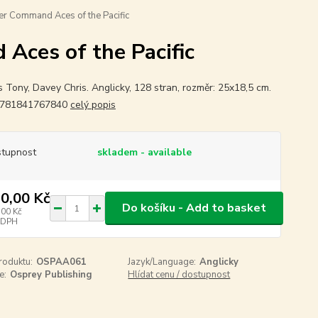
er Command Aces of the Pacific
Aces of the Pacific
 Tony, Davey Chris. Anglicky, 128 stran, rozměr: 25x18,5 cm.
9781841767840
celý popis
tupnost
skladem - available
0,00 Kč
Do košíku - Add to basket
,00 Kč
 DPH
roduktu:
OSPAA061
Jazyk/Language:
Anglicky
e:
Osprey Publishing
Hlídat cenu / dostupnost