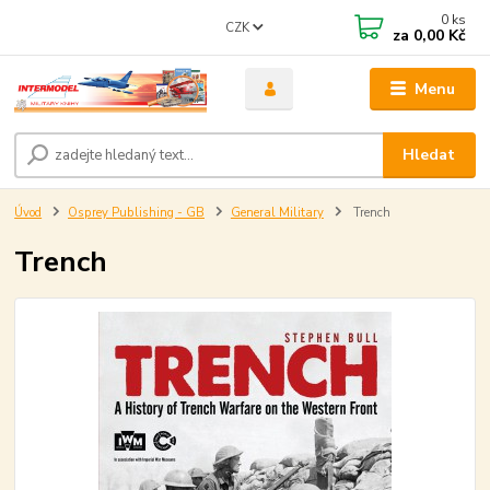
0
ks
CZK
za
0,00 Kč
Menu
Hledat
Úvod
Osprey Publishing - GB
General Military
Trench
Trench