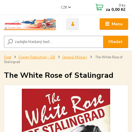
0
ks
CZK
za
0,00 Kč
Menu
Hledat
Úvod
Osprey Publishing - GB
General Military
The White Rose of
Stalingrad
The White Rose of Stalingrad