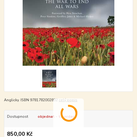
Anglicky. ISBN 9781782002802
celý popis
Dostupnost
objednat - to order
850,00 Kč