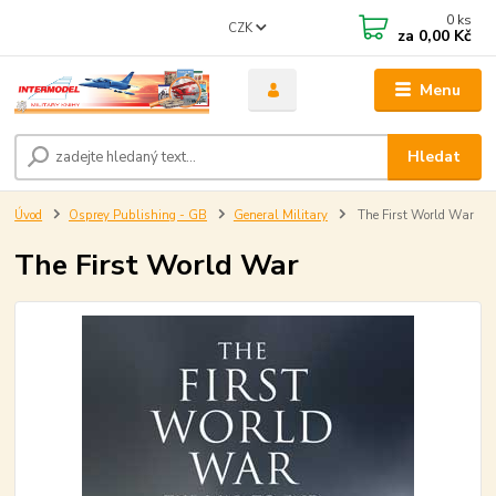
0
ks
CZK
za
0,00 Kč
Menu
Hledat
Úvod
Osprey Publishing - GB
General Military
The First World War
The First World War