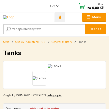
0
ks
CZK
za
0,00 Kč
Menu
Hledat
Úvod
Osprey Publishing - GB
General Military
Tanks
Tanks
Anglicky. ISBN 9781472806703
celý popis
Dostupnost
objednat - to order